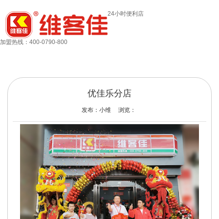
模板文件不存在: ./template/mobile/type_banner.htm
24小时便利店
模板文件不存在: ./template/mobile/navleft.htm
加盟热线：400-0790-800
首页
>
火爆门店
>
门店展示
优佳乐分店
发布：小维 浏览：